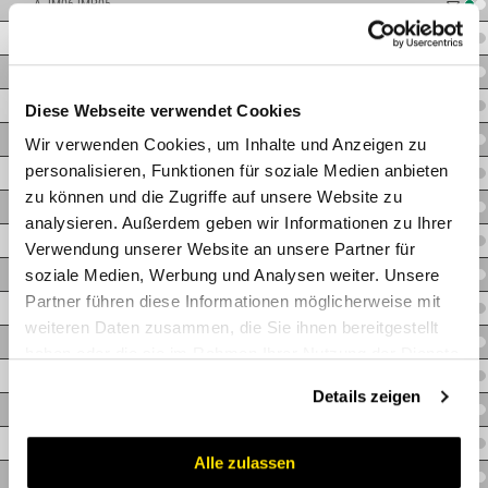
A.JM06JMP05
A.JM06JMP06
A.JM06JMP08
A.JM06JMP10
Diese Webseite verwendet Cookies
A.JM06JMP12
Wir verwenden Cookies, um Inhalte und Anzeigen zu
personalisieren, Funktionen für soziale Medien anbieten
A.JM08JMP06
zu können und die Zugriffe auf unsere Website zu
A.JM08JMP08
analysieren. Außerdem geben wir Informationen zu Ihrer
A.JM08JMP10
Verwendung unserer Website an unsere Partner für
soziale Medien, Werbung und Analysen weiter. Unsere
A.JM08JMP12
Partner führen diese Informationen möglicherweise mit
A.JM10JMP08
weiteren Daten zusammen, die Sie ihnen bereitgestellt
A.JM10JMP10
haben oder die sie im Rahmen Ihrer Nutzung der Dienste
A.JM10JMP12
gesammelt haben.
Details zeigen
A.JM12JMP08
A.JM12JMP10
Alle zulassen
A.JM12JMP12