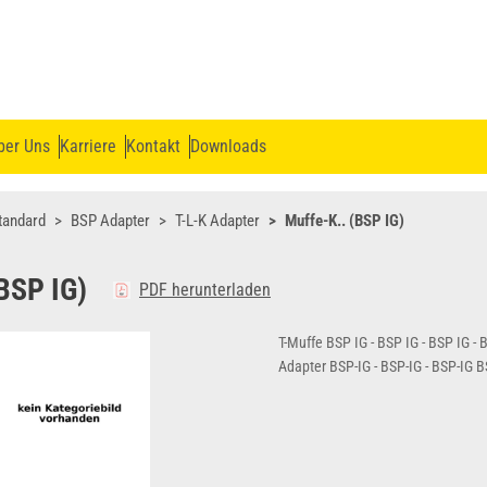
ber Uns
Karriere
Kontakt
Downloads
tandard
BSP Adapter
T-L-K Adapter
Muffe-K.. (BSP IG)
BSP IG)
PDF herunterladen
T-Muffe BSP IG - BSP IG - BSP IG - 
Adapter BSP-IG - BSP-IG - BSP-IG B