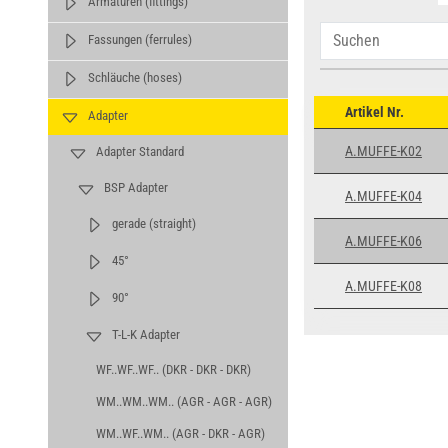
Armaturen (fittings)
Fassungen (ferrules)
Schläuche (hoses)
Artikel Nr.
Adapter
A.MUFFE-K02
Adapter Standard
BSP Adapter
A.MUFFE-K04
gerade (straight)
A.MUFFE-K06
45°
A.MUFFE-K08
90°
T-L-K Adapter
WF..WF..WF.. (DKR - DKR - DKR)
WM..WM..WM.. (AGR - AGR - AGR)
WM..WF..WM.. (AGR - DKR - AGR)