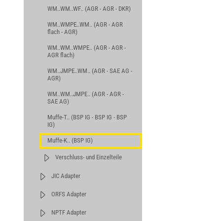
WM..WM..WF.. (AGR - AGR - DKR)
WM..WMPE..WM.. (AGR - AGR
flach - AGR)
WM..WM..WMPE.. (AGR - AGR -
AGR flach)
WM..JMPE..WM.. (AGR - SAE AG -
AGR)
WM..WM..JMPE.. (AGR - AGR -
SAE AG)
Muffe-T.. (BSP IG - BSP IG - BSP
IG)
Muffe-K.. (BSP IG)
Verschluss- und Einzelteile
JIC Adapter
ORFS Adapter
NPTF Adapter