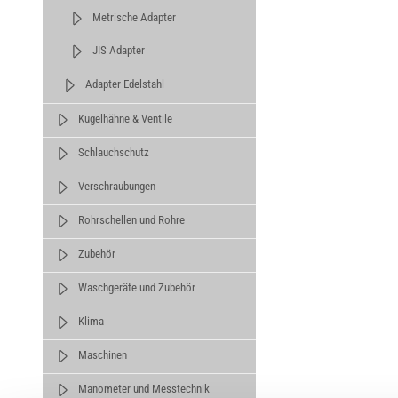
Metrische Adapter
JIS Adapter
Adapter Edelstahl
Kugelhähne & Ventile
Schlauchschutz
Verschraubungen
Rohrschellen und Rohre
Zubehör
Waschgeräte und Zubehör
Klima
Maschinen
Manometer und Messtechnik