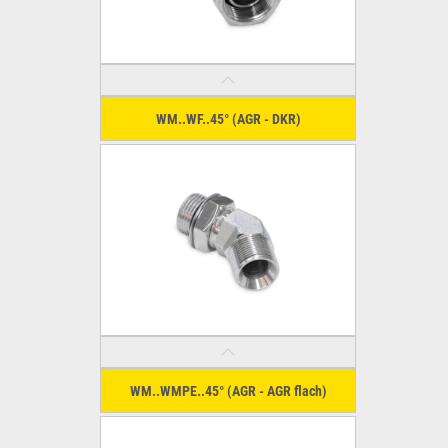
WM..WF..45° (AGR - DKR)
WM..WMPE..45° (AGR - AGR flach)