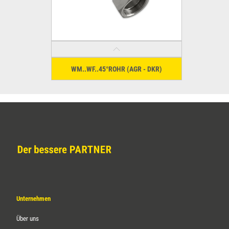
WM..WF..45°ROHR (AGR - DKR)
Unternehmen
Über uns