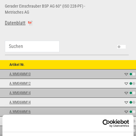
Gerader Einschrauber BSP AG 60° (ISO 228-PF) -
Metrisches AG
Datenblatt
Artikel Nr.
A.WM04MM10
A.WM04MM12
A.WM04MM14
A.WM06MM14
A.WM06MM16
A.WM06MM18
A.WM06MM22