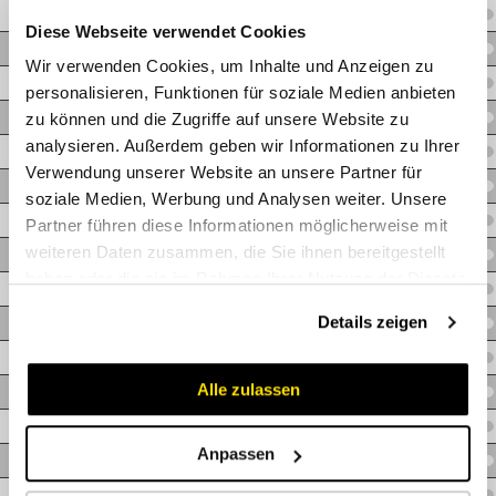
A.WM08MM14
Diese Webseite verwendet Cookies
A.WM08MM16
Wir verwenden Cookies, um Inhalte und Anzeigen zu
A.WM08MM18
personalisieren, Funktionen für soziale Medien anbieten
A.WM08MM20
zu können und die Zugriffe auf unsere Website zu
analysieren. Außerdem geben wir Informationen zu Ihrer
A.WM08MM22
Verwendung unserer Website an unsere Partner für
A.WM08MM27
soziale Medien, Werbung und Analysen weiter. Unsere
A.WM12MM18
Partner führen diese Informationen möglicherweise mit
weiteren Daten zusammen, die Sie ihnen bereitgestellt
A.WM12MM22
haben oder die sie im Rahmen Ihrer Nutzung der Dienste
A.WM12MM26
gesammelt haben.
Details zeigen
A.WM12MM27
A.WM12MM30X1,5
Alle zulassen
A.WM12MM30X2
A.WM12MM33X2
Anpassen
A.WM16MM30X1,5
A.WM16MM33X2