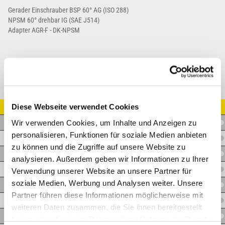
Gerader Einschrauber BSP 60° AG (ISO 288)
NPSM 60° drehbar IG (SAE J514)
Adapter AGR-F - DK-NPSM
Diese Webseite verwendet Cookies
Artikel Nr.
Wir verwenden Cookies, um Inhalte und Anzeigen zu
A.WM06BF06
personalisieren, Funktionen für soziale Medien anbieten
A.WM08BF06
zu können und die Zugriffe auf unsere Website zu
A.WM08BF08
analysieren. Außerdem geben wir Informationen zu Ihrer
A.WM08BF12
Verwendung unserer Website an unsere Partner für
soziale Medien, Werbung und Analysen weiter. Unsere
A.WM16BF08
Partner führen diese Informationen möglicherweise mit
A.WM16BF12
weiteren Daten zusammen, die Sie ihnen bereitgestellt
A.WM16BF16
haben oder die sie im Rahmen Ihrer Nutzung der Dienste