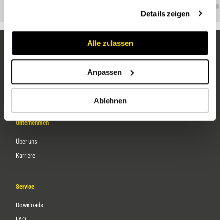
gesammelt haben.
A.WM24BF24
Details zeigen
Alle zulassen
Anpassen
Ablehnen
Unternehmen
Über uns
Karriere
Service
Downloads
FAQ