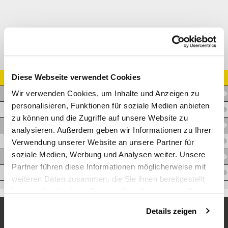
Diese Webseite verwendet Cookies
Artikel Nr.
Wir verwenden Cookies, um Inhalte und Anzeigen zu
A.BM02BM0290VA
personalisieren, Funktionen für soziale Medien anbieten
A.BM04BM0490VA
zu können und die Zugriffe auf unsere Website zu
A.BM06BM0690VA
analysieren. Außerdem geben wir Informationen zu Ihrer
A.BM08BM0890VA
Verwendung unserer Website an unsere Partner für
soziale Medien, Werbung und Analysen weiter. Unsere
A.BM12BM1290VA
Partner führen diese Informationen möglicherweise mit
A.BM16BM1690VA
weiteren Daten zusammen, die Sie ihnen bereitgestellt
haben oder die sie im Rahmen Ihrer Nutzung der Dienste
gesammelt haben.
Details zeigen