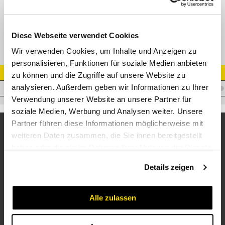
Schälwerkkombination Außen DN 13 für RI 180
Diese Webseite verwendet Cookies
Wir verwenden Cookies, um Inhalte und Anzeigen zu
personalisieren, Funktionen für soziale Medien anbieten
Artikel Nr.
zu können und die Zugriffe auf unsere Website zu
analysieren. Außerdem geben wir Informationen zu Ihrer
M.RI180-SWKA-13
Verwendung unserer Website an unsere Partner für
soziale Medien, Werbung und Analysen weiter. Unsere
Partner führen diese Informationen möglicherweise mit
weiteren Daten zusammen, die Sie ihnen bereitgestellt
haben oder die sie im Rahmen Ihrer Nutzung der Dienste
gesammelt haben.
Details zeigen
Alle zulassen
Unternehmen