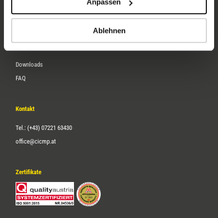
Anpassen
Über uns
Karriere
Ablehnen
Service
Downloads
FAQ
Kontakt
Tel.: (+43) 07221 63430
office@cicmp.at
Zertifikate