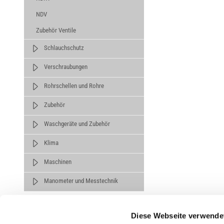
NDV
Zubehör Ventile
Schlauchschutz
Verschraubungen
Rohrschellen und Rohre
Zubehör
Waschgeräte und Zubehör
Klima
Maschinen
Manometer und Messtechnik
Diese Webseite verwende