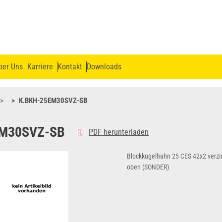
ber Uns
Karriere
Kontakt
Downloads
K.BKH-25EM30SVZ-SB
EM30SVZ-SB
PDF herunterladen
Blockkugelhahn 25 CES 42x2 verzi
oben (SONDER)