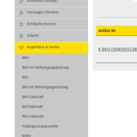
Armaturen (fittings)
Fassungen (ferrules)
Schläuche (hoses)
Artikel Nr.
Adapter
Kugelhähne & Ventile
K.BKH-25EM30SVZ-SB
BKH
BKH mit Befestigungsbohrung
BK3
BK3 mit Befestigungsbohrung
BKH Edelstahl
BK3 Edelstahl
RKH Edelstahl
Hubbegrenzungsventile
NDRV