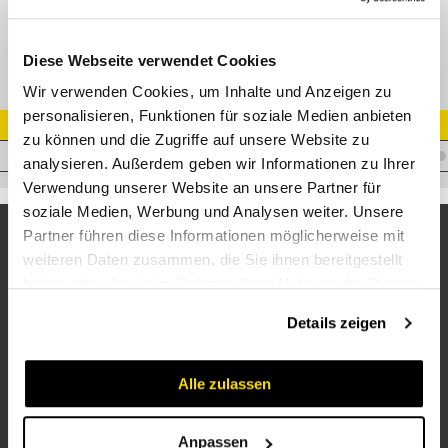
Blockkugelhahn 16 R5/8" verzinkt
Diese Webseite verwendet Cookies
Wir verwenden Cookies, um Inhalte und Anzeigen zu
personalisieren, Funktionen für soziale Medien anbieten
Artikel Nr.
zu können und die Zugriffe auf unsere Website zu
K.BKH-16R5/8VZ
analysieren. Außerdem geben wir Informationen zu Ihrer
Verwendung unserer Website an unsere Partner für
soziale Medien, Werbung und Analysen weiter. Unsere
Partner führen diese Informationen möglicherweise mit
weiteren Daten zusammen, die Sie ihnen bereitgestellt
haben oder die sie im Rahmen Ihrer Nutzung der Dienste
gesammelt haben.
Details zeigen
Alle zulassen
Unternehmen
Über uns
Anpassen