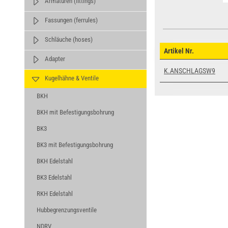
Armaturen (fittings)
Fassungen (ferrules)
Schläuche (hoses)
Artikel Nr.
Adapter
K.ANSCHLAGSW9
Kugelhähne & Ventile
BKH
BKH mit Befestigungsbohrung
BK3
BK3 mit Befestigungsbohrung
BKH Edelstahl
BK3 Edelstahl
RKH Edelstahl
Hubbegrenzungsventile
NDRV