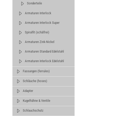
Sonderteile
Armaturen Interlock
Armaturen Interlock Super
Spiralfit (schälfrei)
Armaturen Zink-Nickel
Armaturen Standard Edelstahl
Armaturen Interlock Edelstahl
Fassungen (ferrules)
Schläuche (hoses)
Adapter
Kugelhähne & Ventile
Schlauchschutz