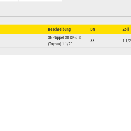
Beschreibung
DN
Zoll
SN-Nippel 38 DK-JIS
38
1 1/2
(Toyota) 1 1/2"