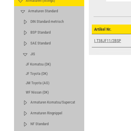
Armaturen (fittings)
Armaturen Standard
DIN Standard metrisch
Artikel Nr.
BSP Standard
I.T38JF11/2BSP
SAE Standard
JIS
JF Komatsu (DK)
JF Toyota (DK)
JM Toyota (AG)
WF Nissan (DK)
Armaturen Komatsu/Supercat
Armaturen Ringnippel
NF Standard