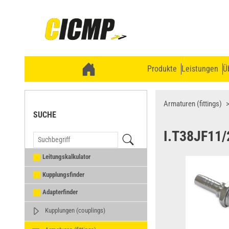
Produkte
Leistungen
Ü
Armaturen (fittings)
SUCHE
I.T38JF11
Leitungskalkulator
Kupplungsfinder
Adapterfinder
Kupplungen (couplings)