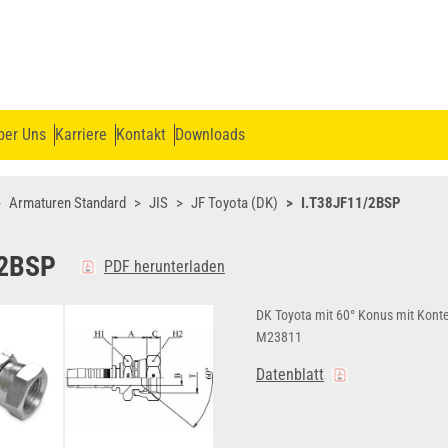
ber Uns
Karriere
Kontakt
Downloads
Armaturen Standard
JIS
JF Toyota (DK)
I.T38JF11/2BSP
/2BSP
PDF herunterladen
DK Toyota mit 60° Konus mit Kont
M23811
Datenblatt