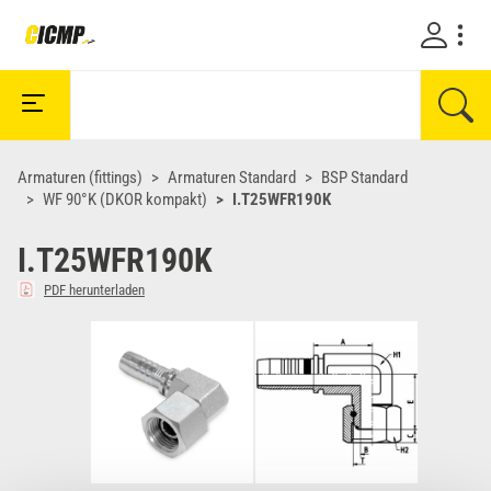
Armaturen (fittings)
Armaturen Standard
BSP Standard
WF 90°K (DKOR kompakt)
I.T25WFR190K
I.T25WFR190K
PDF herunterladen