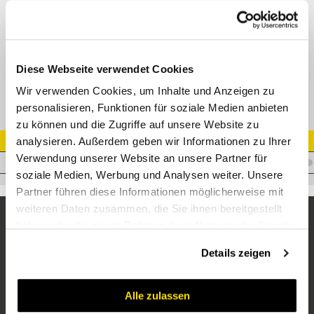
DKOR 90° Kompaktbogen 60° Konus mit O-Ring
M20882F
Datenblatt
Diese Webseite verwendet Cookies
Wir verwenden Cookies, um Inhalte und Anzeigen zu
personalisieren, Funktionen für soziale Medien anbieten
zu können und die Zugriffe auf unsere Website zu
analysieren. Außerdem geben wir Informationen zu Ihrer
Artikel Nr.
Verwendung unserer Website an unsere Partner für
I.T25WFR190K
soziale Medien, Werbung und Analysen weiter. Unsere
Partner führen diese Informationen möglicherweise mit
weiteren Daten zusammen, die Sie ihnen bereitgestellt
haben oder die sie im Rahmen Ihrer Nutzung der Dienste
gesammelt haben.
Details zeigen
Alle zulassen