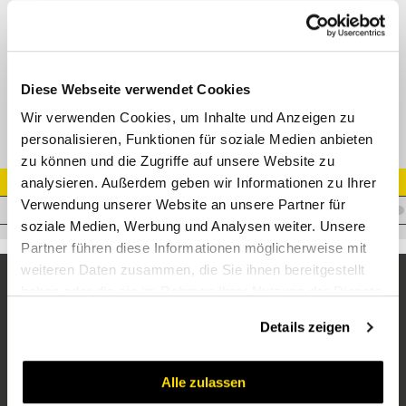
AGR konisch
M10710
Datenblatt
Diese Webseite verwendet Cookies
Wir verwenden Cookies, um Inhalte und Anzeigen zu
personalisieren, Funktionen für soziale Medien anbieten
zu können und die Zugriffe auf unsere Website zu
analysieren. Außerdem geben wir Informationen zu Ihrer
Artikel Nr.
Verwendung unserer Website an unsere Partner für
I.T25GM3/4
soziale Medien, Werbung und Analysen weiter. Unsere
Partner führen diese Informationen möglicherweise mit
weiteren Daten zusammen, die Sie ihnen bereitgestellt
haben oder die sie im Rahmen Ihrer Nutzung der Dienste
gesammelt haben.
Details zeigen
Alle zulassen