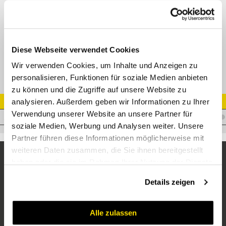
CEL - DIN 20066/3861
M11110
Datenblatt
Diese Webseite verwendet Cookies
Wir verwenden Cookies, um Inhalte und Anzeigen zu
personalisieren, Funktionen für soziale Medien anbieten
zu können und die Zugriffe auf unsere Website zu
analysieren. Außerdem geben wir Informationen zu Ihrer
Artikel Nr.
Verwendung unserer Website an unsere Partner für
I.T10EM15L
soziale Medien, Werbung und Analysen weiter. Unsere
Partner führen diese Informationen möglicherweise mit
weiteren Daten zusammen, die Sie ihnen bereitgestellt
haben oder die sie im Rahmen Ihrer Nutzung der Dienste
gesammelt haben.
Details zeigen
Alle zulassen