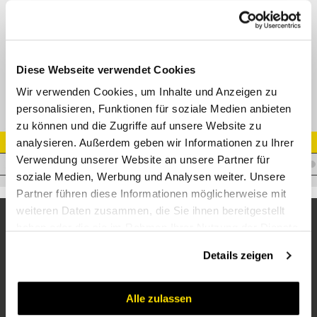
DKOL - DIN 20066/3865
M21512 / M21513
Datenblatt
Diese Webseite verwendet Cookies
Wir verwenden Cookies, um Inhalte und Anzeigen zu
personalisieren, Funktionen für soziale Medien anbieten
zu können und die Zugriffe auf unsere Website zu
analysieren. Außerdem geben wir Informationen zu Ihrer
Artikel Nr.
Verwendung unserer Website an unsere Partner für
I.T08EFR12L
soziale Medien, Werbung und Analysen weiter. Unsere
Partner führen diese Informationen möglicherweise mit
weiteren Daten zusammen, die Sie ihnen bereitgestellt
haben oder die sie im Rahmen Ihrer Nutzung der Dienste
gesammelt haben.
Details zeigen
Alle zulassen