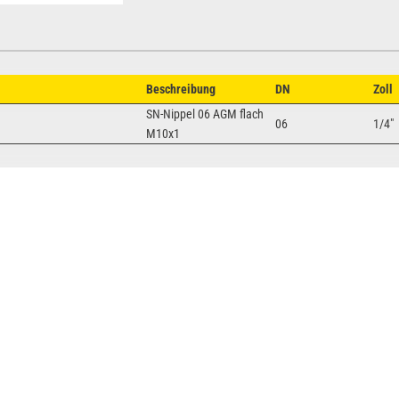
Beschreibung
DN
Zoll
SN-Nippel 06 AGM flach
06
1/4"
M10x1