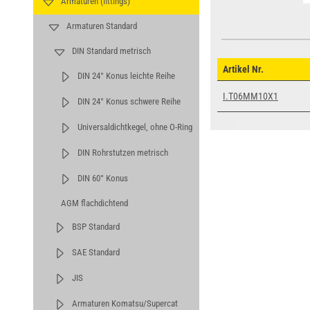
Armaturen (fittings)
Armaturen Standard
DIN Standard metrisch
Artikel Nr.
DIN 24° Konus leichte Reihe
I.T06MM10X1
DIN 24° Konus schwere Reihe
Universaldichtkegel, ohne O-Ring
DIN Rohrstutzen metrisch
DIN 60° Konus
AGM flachdichtend
BSP Standard
SAE Standard
JIS
Armaturen Komatsu/Supercat