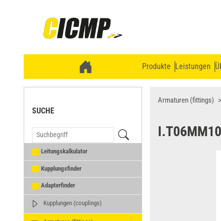
Produkte
Leistungen
Ü
Armaturen (fittings)
SUCHE
I.T06MM1
Leitungskalkulator
Kupplungsfinder
Adapterfinder
Kupplungen (couplings)