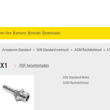
ber Uns
Karriere
Kontakt
Downloads
Armaturen Standard
DIN Standard metrisch
AGM flachdichtend
I
0X1
PDF herunterladen
DIN Standard-Reihe
AGM flachdichtend