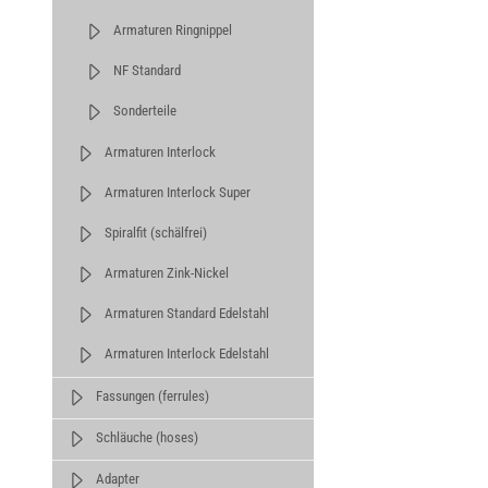
Armaturen Ringnippel
NF Standard
Sonderteile
Armaturen Interlock
Armaturen Interlock Super
Spiralfit (schälfrei)
Armaturen Zink-Nickel
Armaturen Standard Edelstahl
Armaturen Interlock Edelstahl
Fassungen (ferrules)
Schläuche (hoses)
Adapter