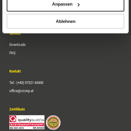
Anpassen
Über uns
Karriere
Ablehnen
Service
Downloads
FAQ
Kontakt
Tel.: (+43) 07221 63430
office@cicmp.at
Zertifikate