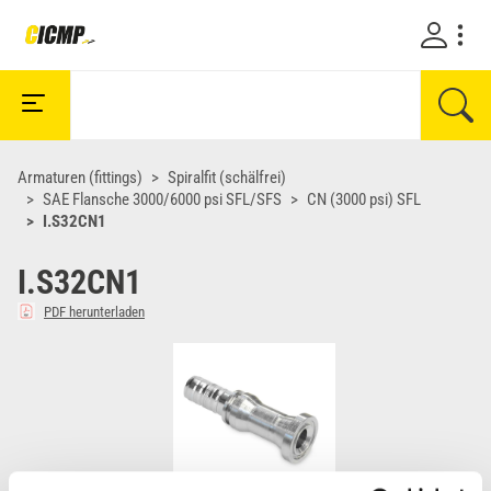
Armaturen (fittings)
Spiralfit (schälfrei)
SAE Flansche 3000/6000 psi SFL/SFS
CN (3000 psi) SFL
I.S32CN1
I.S32CN1
PDF herunterladen