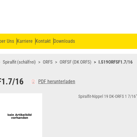
ber Uns
Karriere
Kontakt
Downloads
Spiralfit (schälfrei)
ORFS
ORFSF (DK ORFS)
I.S19ORFSF1.7/16
F1.7/16
PDF herunterladen
Spiralfit-Nippel 19 DK-ORFS 1 7/16