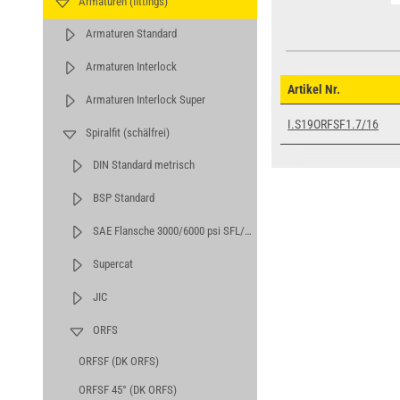
Armaturen (fittings)
Armaturen Standard
Armaturen Interlock
Artikel Nr.
Armaturen Interlock Super
I.S19ORFSF1.7/16
Spiralfit (schälfrei)
DIN Standard metrisch
BSP Standard
SAE Flansche 3000/6000 psi SFL/SFS
Supercat
JIC
ORFS
ORFSF (DK ORFS)
ORFSF 45° (DK ORFS)