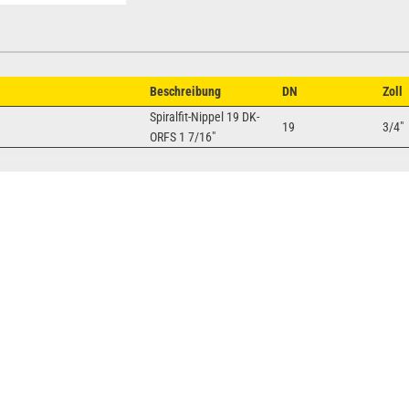
Beschreibung
DN
Zoll
Spiralfit-Nippel 19 DK-
19
3/4"
ORFS 1 7/16"