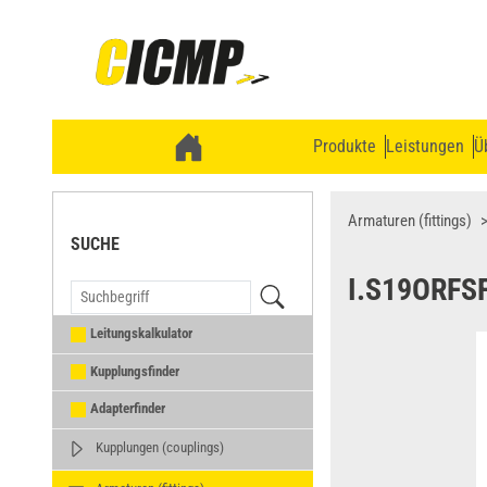
Produkte
Leistungen
Ü
Armaturen (fittings)
SUCHE
I.S19ORFS
Leitungskalkulator
Kupplungsfinder
Adapterfinder
Kupplungen (couplings)