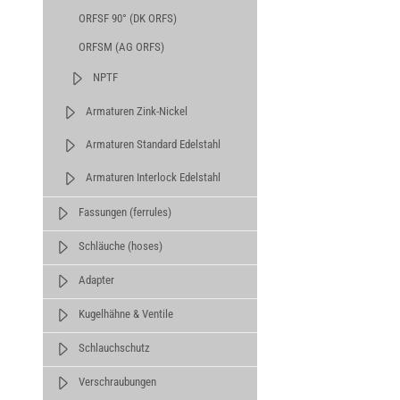
ORFSF 90° (DK ORFS)
ORFSM (AG ORFS)
NPTF
Armaturen Zink-Nickel
Armaturen Standard Edelstahl
Armaturen Interlock Edelstahl
Fassungen (ferrules)
Schläuche (hoses)
Adapter
Kugelhähne & Ventile
Schlauchschutz
Verschraubungen