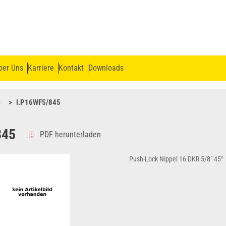
ber Uns
Karriere
Kontakt
Downloads
I.P16WF5/845
845
PDF herunterladen
Push-Lock Nippel 16 DKR 5/8" 45°