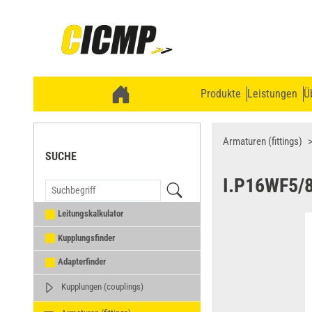
Produkte
Leistungen
Ü
Armaturen (fittings)
SUCHE
I.P16WF5/
Leitungskalkulator
Kupplungsfinder
Adapterfinder
Kupplungen (couplings)