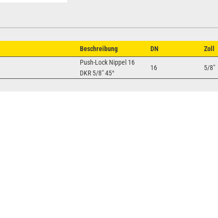
Beschreibung
DN
Zoll
Push-Lock Nippel 16
16
5/8"
DKR 5/8" 45°