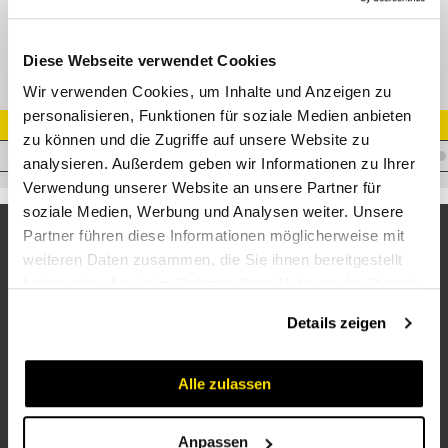
SC-Nippel 22 UNF AG 7/8-14 90° Schenkellänge = 72 mm
Diese Webseite verwendet Cookies
Wir verwenden Cookies, um Inhalte und Anzeigen zu
personalisieren, Funktionen für soziale Medien anbieten
Artikel Nr.
zu können und die Zugriffe auf unsere Website zu
I.K22SAEOM7/890L
analysieren. Außerdem geben wir Informationen zu Ihrer
Verwendung unserer Website an unsere Partner für
soziale Medien, Werbung und Analysen weiter. Unsere
Partner führen diese Informationen möglicherweise mit
weiteren Daten zusammen, die Sie ihnen bereitgestellt
haben oder die sie im Rahmen Ihrer Nutzung der Dienste
gesammelt haben.
Details zeigen
Alle zulassen
Unternehmen
Über uns
Anpassen