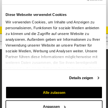
SC-Nippel 13 DK-ORFS 1"-14 45°
Diese Webseite verwendet Cookies
Wir verwenden Cookies, um Inhalte und Anzeigen zu
personalisieren, Funktionen für soziale Medien anbieten
Artikel Nr.
zu können und die Zugriffe auf unsere Website zu
I.K13ORFSF145
analysieren. Außerdem geben wir Informationen zu Ihrer
Verwendung unserer Website an unsere Partner für
soziale Medien, Werbung und Analysen weiter. Unsere
Partner führen diese Informationen möglicherweise mit
weiteren Daten zusammen, die Sie ihnen bereitgestellt
haben oder die sie im Rahmen Ihrer Nutzung der Dienste
gesammelt haben.
Details zeigen
Alle zulassen
Unternehmen
Über uns
Anpassen