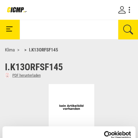
Klima
I.K13ORFSF145
I.K13ORFSF145
PDF herunterladen