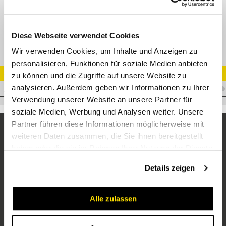
Interlock 25 AGJ 1 5/16" Edelstahl
Diese Webseite verwendet Cookies
Wir verwenden Cookies, um Inhalte und Anzeigen zu
personalisieren, Funktionen für soziale Medien anbieten
Artikel Nr.
zu können und die Zugriffe auf unsere Website zu
analysieren. Außerdem geben wir Informationen zu Ihrer
I.H25JM15/16VA
Verwendung unserer Website an unsere Partner für
soziale Medien, Werbung und Analysen weiter. Unsere
Partner führen diese Informationen möglicherweise mit
weiteren Daten zusammen, die Sie ihnen bereitgestellt
haben oder die sie im Rahmen Ihrer Nutzung der Dienste
gesammelt haben.
Details zeigen
Alle zulassen
Unternehmen