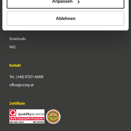
Anpassen
Über uns
Karriere
Ablehnen
Service
Downloads
FAQ
Kontakt
Tel.: (+43) 07221 63430
office@cicmp.at
Zertifikate