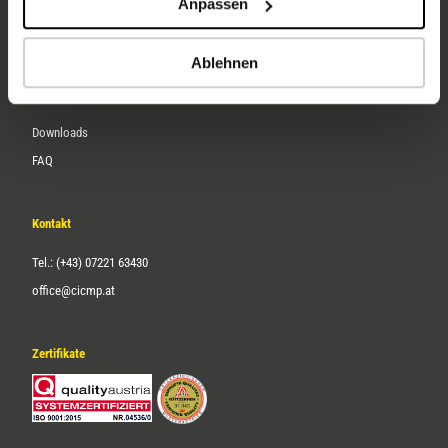
Anpassen
Über uns
Karriere
Ablehnen
Service
Downloads
FAQ
Kontakt
Tel.: (+43) 07221 63430
office@cicmp.at
Zertifikate