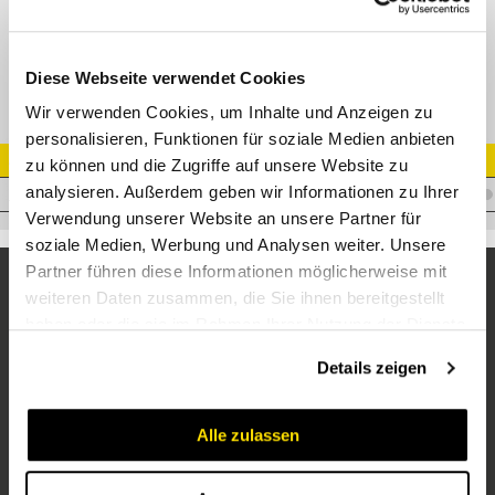
VA-Nippel 38 AGN 1 1/2" NPT Edelstahl
Diese Webseite verwendet Cookies
Wir verwenden Cookies, um Inhalte und Anzeigen zu
personalisieren, Funktionen für soziale Medien anbieten
Artikel Nr.
zu können und die Zugriffe auf unsere Website zu
analysieren. Außerdem geben wir Informationen zu Ihrer
I.E38BM11/2VA
Verwendung unserer Website an unsere Partner für
soziale Medien, Werbung und Analysen weiter. Unsere
Partner führen diese Informationen möglicherweise mit
weiteren Daten zusammen, die Sie ihnen bereitgestellt
haben oder die sie im Rahmen Ihrer Nutzung der Dienste
gesammelt haben.
Details zeigen
Alle zulassen
Unternehmen