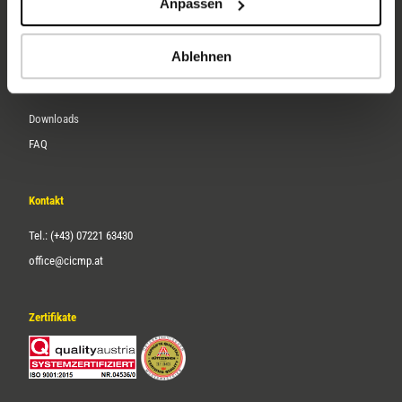
Anpassen
Über uns
Karriere
Ablehnen
Service
Downloads
FAQ
Kontakt
Tel.: (+43) 07221 63430
office@cicmp.at
Zertifikate