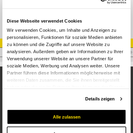
DKJ 45° Bogen 74° Dichtkopf EDELSTAHL
Diese Webseite verwendet Cookies
Wir verwenden Cookies, um Inhalte und Anzeigen zu
personalisieren, Funktionen für soziale Medien anbieten
Artikel Nr.
zu können und die Zugriffe auf unsere Website zu
analysieren. Außerdem geben wir Informationen zu Ihrer
I.E25JF15/845VA
Verwendung unserer Website an unsere Partner für
soziale Medien, Werbung und Analysen weiter. Unsere
Partner führen diese Informationen möglicherweise mit
weiteren Daten zusammen, die Sie ihnen bereitgestellt
haben oder die sie im Rahmen Ihrer Nutzung der Dienste
gesammelt haben.
Details zeigen
Alle zulassen
Unternehmen