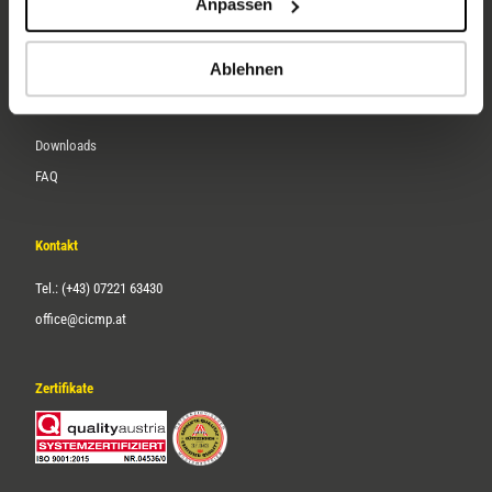
Anpassen
Über uns
Karriere
Ablehnen
Service
Downloads
FAQ
Kontakt
Tel.: (+43) 07221 63430
office@cicmp.at
Zertifikate