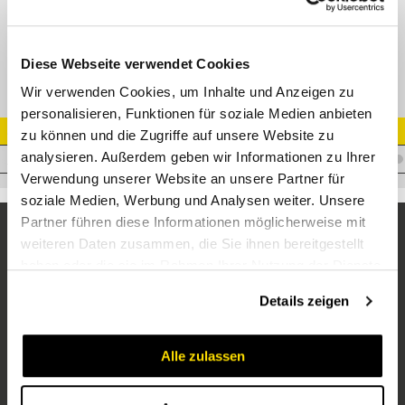
VA-Nippel 19 DKR flach 3/4" Edelstahl
Diese Webseite verwendet Cookies
Wir verwenden Cookies, um Inhalte und Anzeigen zu
personalisieren, Funktionen für soziale Medien anbieten
Artikel Nr.
zu können und die Zugriffe auf unsere Website zu
analysieren. Außerdem geben wir Informationen zu Ihrer
I.E19WFP3/4VA
Verwendung unserer Website an unsere Partner für
soziale Medien, Werbung und Analysen weiter. Unsere
Partner führen diese Informationen möglicherweise mit
weiteren Daten zusammen, die Sie ihnen bereitgestellt
haben oder die sie im Rahmen Ihrer Nutzung der Dienste
gesammelt haben.
Details zeigen
Alle zulassen
Unternehmen