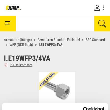
Armaturen (fittings)
Armaturen Standard Edelstahl
BSP Standard
WFP (DKR flach)
I.E19WFP3/4VA
I.E19WFP3/4VA
PDF herunterladen