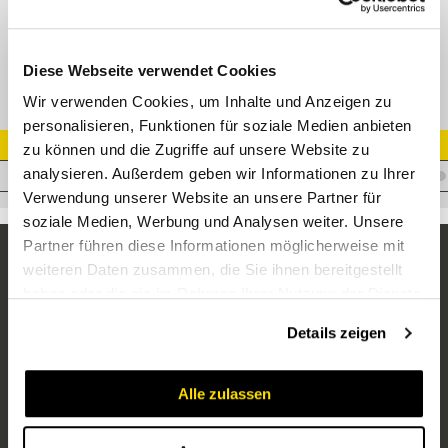
AGJ 74° Außenkonus EDELSTAHL
Diese Webseite verwendet Cookies
Wir verwenden Cookies, um Inhalte und Anzeigen zu
personalisieren, Funktionen für soziale Medien anbieten
Artikel Nr.
zu können und die Zugriffe auf unsere Website zu
analysieren. Außerdem geben wir Informationen zu Ihrer
I.E19JM11/16VA
Verwendung unserer Website an unsere Partner für
soziale Medien, Werbung und Analysen weiter. Unsere
Partner führen diese Informationen möglicherweise mit
weiteren Daten zusammen, die Sie ihnen bereitgestellt
haben oder die sie im Rahmen Ihrer Nutzung der Dienste
gesammelt haben.
Details zeigen
Alle zulassen
Unternehmen