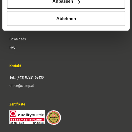
Anpassen
Über uns
Karriere
Ablehnen
Service
Downloads
FAQ
Kontakt
Tel.: (+43) 07221 63430
office@cicmp.at
Zertifikate