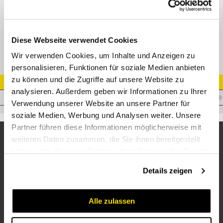
VA-Nippel 16 SAE-Flansch 1/2" 3000PSI 90° 30,3 mm Edelstahl
Diese Webseite verwendet Cookies
Wir verwenden Cookies, um Inhalte und Anzeigen zu
personalisieren, Funktionen für soziale Medien anbieten
zu können und die Zugriffe auf unsere Website zu
Artikel Nr.
analysieren. Außerdem geben wir Informationen zu Ihrer
I.E16CN1/290VA
Verwendung unserer Website an unsere Partner für
soziale Medien, Werbung und Analysen weiter. Unsere
Partner führen diese Informationen möglicherweise mit
weiteren Daten zusammen, die Sie ihnen bereitgestellt
haben oder die sie im Rahmen Ihrer Nutzung der Dienste
gesammelt haben.
Details zeigen
Alle zulassen
Unternehmen