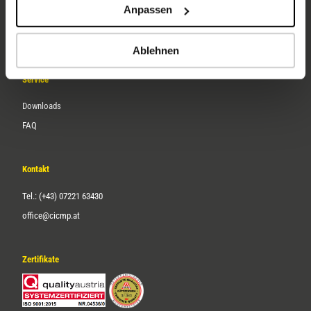
Anpassen
Über uns
Karriere
Ablehnen
Service
Downloads
FAQ
Kontakt
Tel.: (+43) 07221 63430
office@cicmp.at
Zertifikate