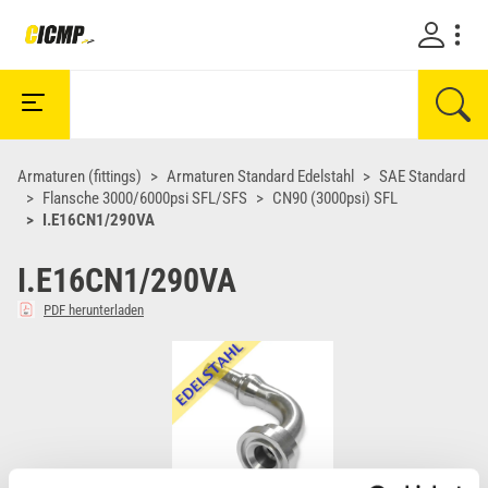
Armaturen (fittings)
Armaturen Standard Edelstahl
SAE Standard
Flansche 3000/6000psi SFL/SFS
CN90 (3000psi) SFL
I.E16CN1/290VA
I.E16CN1/290VA
PDF herunterladen