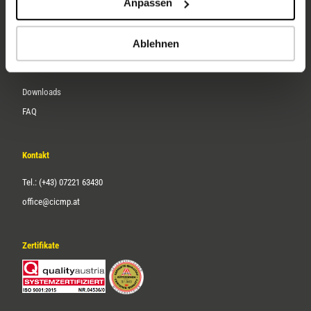
Anpassen
Über uns
Karriere
Ablehnen
Service
Downloads
FAQ
Kontakt
Tel.: (+43) 07221 63430
office@cicmp.at
Zertifikate