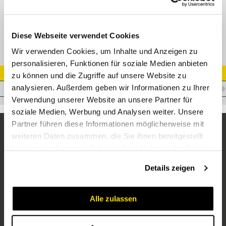
VA-Nippel 16 AGN 1/2" NPT Edelstahl
Diese Webseite verwendet Cookies
Wir verwenden Cookies, um Inhalte und Anzeigen zu
personalisieren, Funktionen für soziale Medien anbieten
Artikel Nr.
zu können und die Zugriffe auf unsere Website zu
analysieren. Außerdem geben wir Informationen zu Ihrer
I.E16BM1/2VA
Verwendung unserer Website an unsere Partner für
soziale Medien, Werbung und Analysen weiter. Unsere
Partner führen diese Informationen möglicherweise mit
weiteren Daten zusammen, die Sie ihnen bereitgestellt
haben oder die sie im Rahmen Ihrer Nutzung der Dienste
gesammelt haben.
Details zeigen
Alle zulassen
Unternehmen