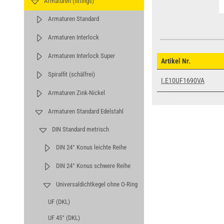
Armaturen (fittings)
Armaturen Standard
Armaturen Interlock
Armaturen Interlock Super
Artikel Nr.
Spiralfit (schälfrei)
I.E10UF1690VA
Armaturen Zink-Nickel
Armaturen Standard Edelstahl
DIN Standard metrisch
DIN 24° Konus leichte Reihe
DIN 24° Konus schwere Reihe
Universaldichtkegel ohne O-Ring
UF (DKL)
UF 45° (DKL)