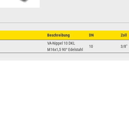
Beschreibung
DN
Zoll
VA-Nippel 10 DKL
10
3/8"
M16x1,5 90° Edelstahl