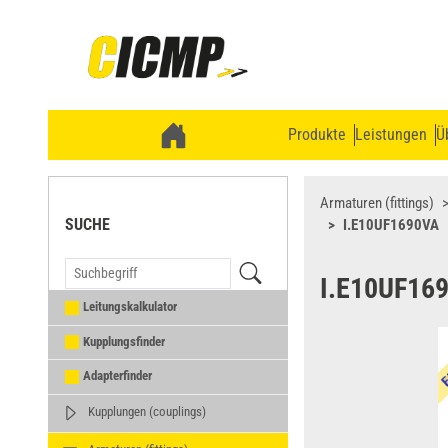
Produkte
Leistungen
Ü
Armaturen (fittings)
SUCHE
I.E10UF1690VA
I.E10UF16
Leitungskalkulator
Kupplungsfinder
Adapterfinder
Kupplungen (couplings)