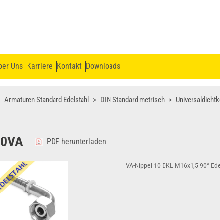
ber Uns
Karriere
Kontakt
Downloads
Armaturen Standard Edelstahl
DIN Standard metrisch
Universaldichtk
90VA
PDF herunterladen
VA-Nippel 10 DKL M16x1,5 90° Ede