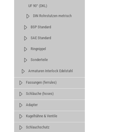
UF 90° (DKL)
DIN Rohrstutzen metrisch
BSP Standard
SAE Standard
Ringnippel
Sonderteile
Armaturen Interlock Edelstahl
Fassungen (ferrules)
Schläuche (hoses)
Adapter
Kugelhähne & Ventile
Schlauchschutz