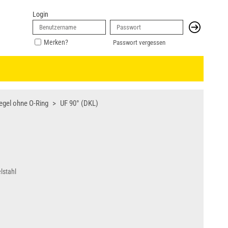
Login
Merken?
Passwort vergessen
egel ohne O-Ring
UF 90° (DKL)
lstahl