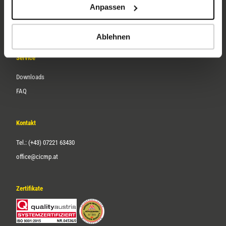
Anpassen
Über uns
Karriere
Ablehnen
Service
Downloads
FAQ
Kontakt
Tel.: (+43) 07221 63430
office@cicmp.at
Zertifikate