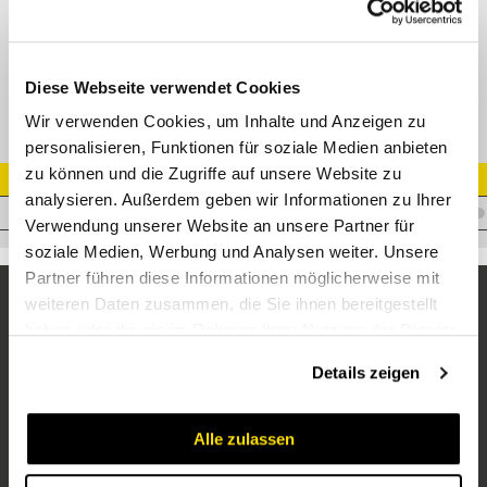
Nicht-Schälfassung für Stahlgeflechtschläuche
M03400/M03450
Diese Webseite verwendet Cookies
Wir verwenden Cookies, um Inhalte und Anzeigen zu
personalisieren, Funktionen für soziale Medien anbieten
zu können und die Zugriffe auf unsere Website zu
Artikel Nr.
analysieren. Außerdem geben wir Informationen zu Ihrer
D.TNS08
Verwendung unserer Website an unsere Partner für
soziale Medien, Werbung und Analysen weiter. Unsere
Partner führen diese Informationen möglicherweise mit
weiteren Daten zusammen, die Sie ihnen bereitgestellt
haben oder die sie im Rahmen Ihrer Nutzung der Dienste
gesammelt haben.
Details zeigen
Alle zulassen
Unternehmen