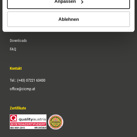
Anpassen
Über uns
Karriere
Ablehnen
Service
Downloads
FAQ
Kontakt
Tel.: (+43) 07221 63430
office@cicmp.at
Zertifikate