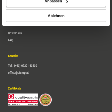
Anpassen
Über uns
Karriere
Ablehnen
Service
Downloads
FAQ
Kontakt
Tel.: (+43) 07221 63430
office@cicmp.at
Zertifikate