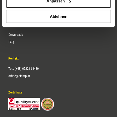
Anpassen
Über uns
Karriere
Ablehnen
Service
Downloads
FAQ
Kontakt
Tel.: (+43) 07221 63430
office@cicmp.at
Zertifikate