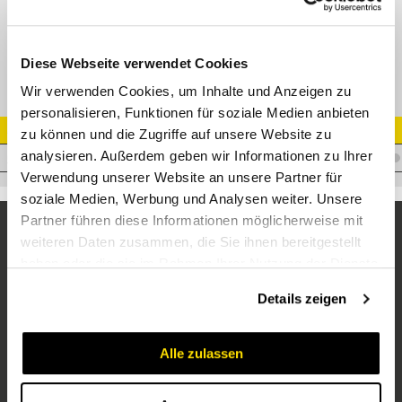
Schraubstecker IG 1/2" GAS INOX Dichtung: VITON
Diese Webseite verwendet Cookies
Wir verwenden Cookies, um Inhalte und Anzeigen zu
personalisieren, Funktionen für soziale Medien anbieten
Artikel Nr.
zu können und die Zugriffe auf unsere Website zu
analysieren. Außerdem geben wir Informationen zu Ihrer
C.VVS12GASM2V
Verwendung unserer Website an unsere Partner für
soziale Medien, Werbung und Analysen weiter. Unsere
Partner führen diese Informationen möglicherweise mit
weiteren Daten zusammen, die Sie ihnen bereitgestellt
haben oder die sie im Rahmen Ihrer Nutzung der Dienste
gesammelt haben.
Details zeigen
Alle zulassen
Unternehmen