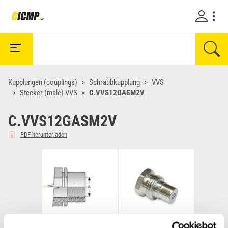
Kupplungen (couplings)
Schraubkupplung
VVS
Stecker (male) VVS
C.VVS12GASM2V
C.VVS12GASM2V
PDF herunterladen