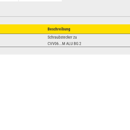
Beschreibung
Schraubstecker zu
CVV06...M ALU BG 2