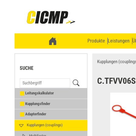
Produkte
Leistungen
Ü
Kupplungen (coupling
SUCHE
C.TFVV06S
Leitungskalkulator
Kupplungsfinder
Adapterfinder
Kupplungen (couplings)
Multifaster