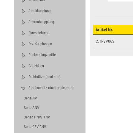
Steckkupplung
Schraubkupplung
Artikel Nr.
Flachdichtend
C.TFVV06S
Div. Kupplungen
Rückschlagventile
Cartridges
Dichtsätze (seal kits)
Staubschutz (dust protection)
Serie NV
Serie ANV
Serien HNV/ TNV
Serie CPV-CNV