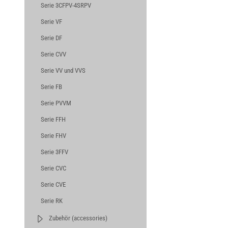
Serie 3CFPV-4SRPV
Serie VF
Serie DF
Serie CVV
Serie VV und VVS
Serie FB
Serie PVVM
Serie FFH
Serie FHV
Serie 3FFV
Serie CVC
Serie CVE
Serie RK
Zubehör (accessories)