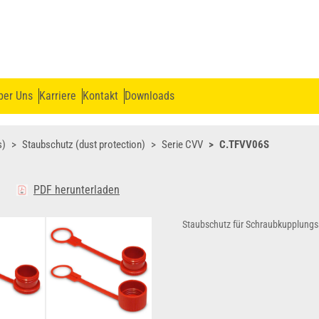
ber Uns
Karriere
Kontakt
Downloads
s)
Staubschutz (dust protection)
Serie CVV
C.TFVV06S
PDF herunterladen
Staubschutz für Schraubkupplungs