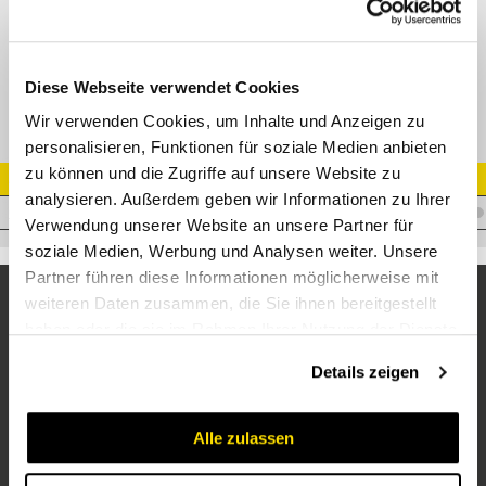
Lecköl Sammeltank mit Klammer und Dichtring und Dichtring für
3CFPV/4SFPV/4SEPV
Diese Webseite verwendet Cookies
Wir verwenden Cookies, um Inhalte und Anzeigen zu
personalisieren, Funktionen für soziale Medien anbieten
zu können und die Zugriffe auf unsere Website zu
Artikel Nr.
analysieren. Außerdem geben wir Informationen zu Ihrer
C.TARV12BSC
Verwendung unserer Website an unsere Partner für
soziale Medien, Werbung und Analysen weiter. Unsere
Partner führen diese Informationen möglicherweise mit
weiteren Daten zusammen, die Sie ihnen bereitgestellt
haben oder die sie im Rahmen Ihrer Nutzung der Dienste
gesammelt haben.
Details zeigen
Alle zulassen
Unternehmen