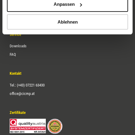
Anpassen
Über uns
Karriere
Ablehnen
Service
Downloads
FAQ
Kontakt
Tel.: (+43) 07221 63430
office@cicmp.at
Zertifikate