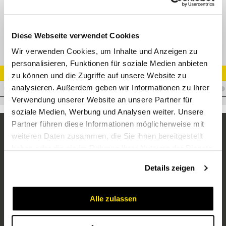
Dichtsatz für Stecker
Diese Webseite verwendet Cookies
Wir verwenden Cookies, um Inhalte und Anzeigen zu
personalisieren, Funktionen für soziale Medien anbieten
Artikel Nr.
zu können und die Zugriffe auf unsere Website zu
analysieren. Außerdem geben wir Informationen zu Ihrer
C.SKMF38
Verwendung unserer Website an unsere Partner für
soziale Medien, Werbung und Analysen weiter. Unsere
Partner führen diese Informationen möglicherweise mit
weiteren Daten zusammen, die Sie ihnen bereitgestellt
haben oder die sie im Rahmen Ihrer Nutzung der Dienste
gesammelt haben.
Details zeigen
Alle zulassen
Unternehmen