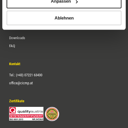
Anpassen
Über uns
Karriere
Ablehnen
Service
Downloads
FAQ
Kontakt
Tel.: (+43) 07221 63430
office@cicmp.at
Zertifikate