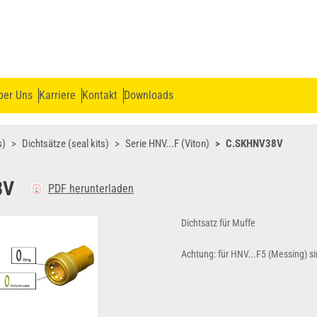
ber Uns
Karriere
Kontakt
Downloads
s)
Dichtsätze (seal kits)
Serie HNV...F (Viton)
C.SKHNV38V
8V
PDF herunterladen
Dichtsatz für Muffe
Achtung: für HNV...F5 (Messing) sin