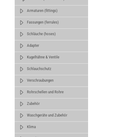
Armaturen (fittings)
Fassungen (ferrules)
Schläuche (hoses)
Adapter
Kugelhähne & Ventile
Schlauchschutz
Verschraubungen
Rohrschellen und Rohre
Zubehör
Waschgeräte und Zubehör
Klima