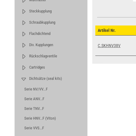
Steckkupplung
Schraubkupplung
Artikel Nr.
Flachdichtend
Div. Kupplungen
C.SKHNV38V
Rückschlagventile
Cartridges
Dichtsätze (seal kits)
Serie NV/VV...F
Serie ANV...F
Serie TNV...F
Serie HNV...F (Viton)
Serie VVS...F