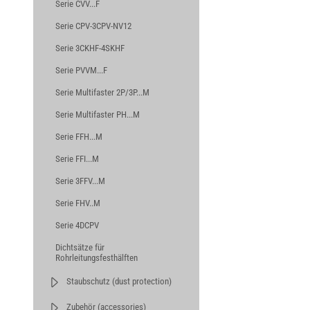
Serie CVV...F
Serie CPV-3CPV-NV12
Serie 3CKHF-4SKHF
Serie PVVM...F
Serie Multifaster 2P/3P...M
Serie Multifaster PH...M
Serie FFH...M
Serie FFI...M
Serie 3FFV...M
Serie FHV..M
Serie 4DCPV
Dichtsätze für
Rohrleitungsfesthälften
Staubschutz (dust protection)
Zubehör (accessories)