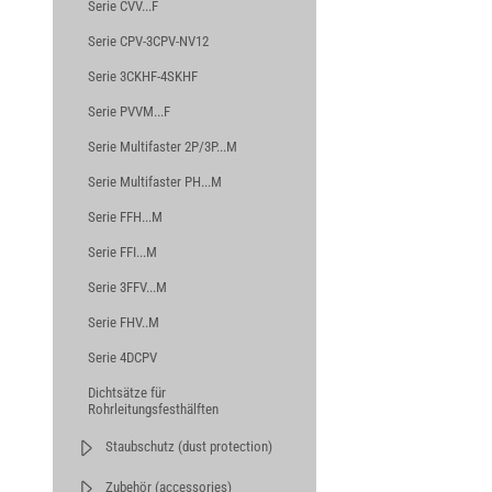
Serie CVV...F
Serie CPV-3CPV-NV12
Serie 3CKHF-4SKHF
Serie PVVM...F
Serie Multifaster 2P/3P...M
Serie Multifaster PH...M
Serie FFH...M
Serie FFI...M
Serie 3FFV...M
Serie FHV..M
Serie 4DCPV
Dichtsätze für
Rohrleitungsfesthälften
Staubschutz (dust protection)
Zubehör (accessories)