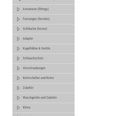
Armaturen (fittings)
Fassungen (ferrules)
Schläuche (hoses)
Adapter
Kugelhähne & Ventile
Schlauchschutz
Verschraubungen
Rohrschellen und Rohre
Zubehör
Waschgeräte und Zubehör
Klima