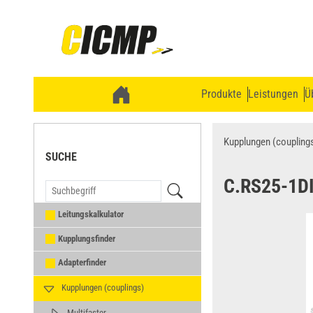
Produkte
Leistungen
Ü
Kupplungen (coupling
SUCHE
C.RS25-1D
Leitungskalkulator
Kupplungsfinder
Adapterfinder
Kupplungen (couplings)
Multifaster