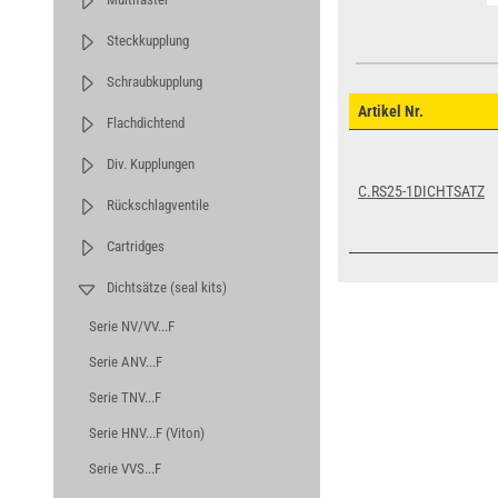
Steckkupplung
Schraubkupplung
Artikel Nr.
Flachdichtend
Div. Kupplungen
C.RS25-1DICHTSATZ
Rückschlagventile
Cartridges
Dichtsätze (seal kits)
Serie NV/VV...F
Serie ANV...F
Serie TNV...F
Serie HNV...F (Viton)
Serie VVS...F