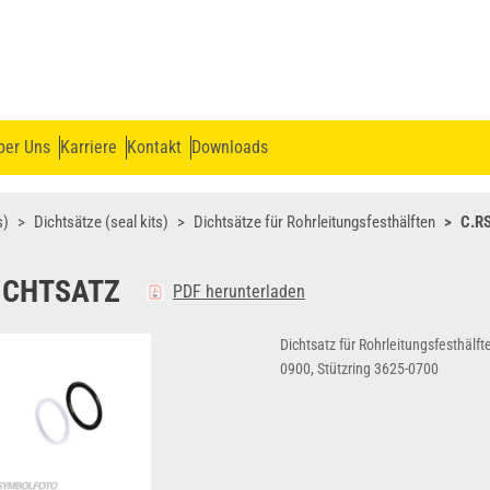
ber Uns
Karriere
Kontakt
Downloads
s)
Dichtsätze (seal kits)
Dichtsätze für Rohrleitungsfesthälften
C.R
ICHTSATZ
PDF herunterladen
Dichtsatz für Rohrleitungsfesthälf
0900, Stützring 3625-0700