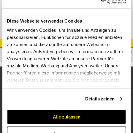
Rohrleit. Loshälfte 35L BG08
Diese Webseite verwendet Cookies
Wir verwenden Cookies, um Inhalte und Anzeigen zu
personalisieren, Funktionen für soziale Medien anbieten
Artikel Nr.
zu können und die Zugriffe auf unsere Website zu
analysieren. Außerdem geben wir Informationen zu Ihrer
C.ROHRLOSH.35L
Verwendung unserer Website an unsere Partner für
soziale Medien, Werbung und Analysen weiter. Unsere
Partner führen diese Informationen möglicherweise mit
weiteren Daten zusammen, die Sie ihnen bereitgestellt
haben oder die sie im Rahmen Ihrer Nutzung der Dienste
gesammelt haben.
Details zeigen
Alle zulassen
Unternehmen