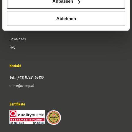
Anpassen
Über uns
Karriere
Ablehnen
Service
Downloads
FAQ
Kontakt
Tel.: (+43) 07221 63430
office@cicmp.at
Zertifikate