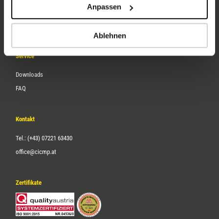
Anpassen
Über uns
Karriere
Ablehnen
Service
Downloads
FAQ
Kontakt
Tel.: (+43) 07221 63430
office@cicmp.at
Zertifikate