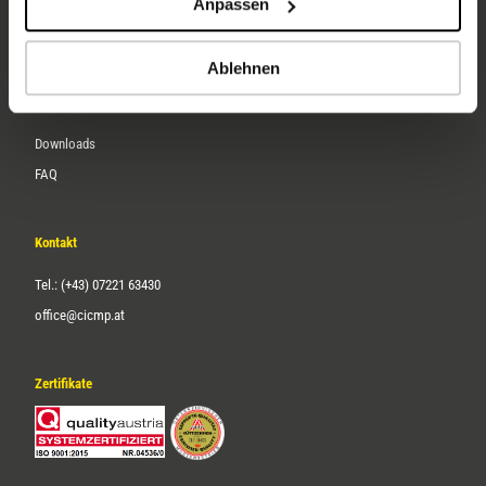
Anpassen
Über uns
Karriere
Ablehnen
Service
Downloads
FAQ
Kontakt
Tel.: (+43) 07221 63430
office@cicmp.at
Zertifikate