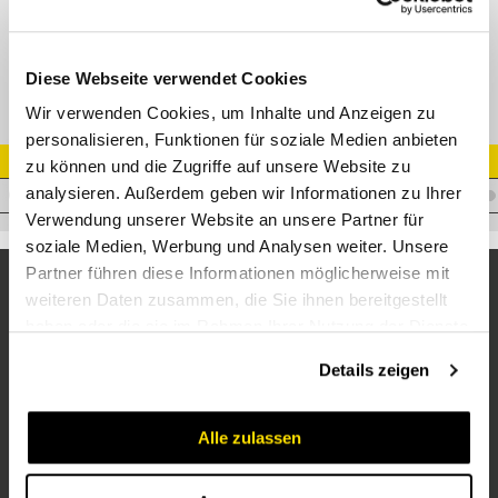
Elektrostecker 1/2" für Block 7-polig ohne Einsteckhülsen
Diese Webseite verwendet Cookies
Wir verwenden Cookies, um Inhalte und Anzeigen zu
personalisieren, Funktionen für soziale Medien anbieten
Artikel Nr.
zu können und die Zugriffe auf unsere Website zu
analysieren. Außerdem geben wir Informationen zu Ihrer
C.KITSPEL08-7M
Verwendung unserer Website an unsere Partner für
soziale Medien, Werbung und Analysen weiter. Unsere
Partner führen diese Informationen möglicherweise mit
weiteren Daten zusammen, die Sie ihnen bereitgestellt
haben oder die sie im Rahmen Ihrer Nutzung der Dienste
gesammelt haben.
Details zeigen
Alle zulassen
Unternehmen