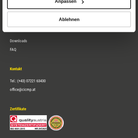
Anpassen
Über uns
Karriere
Ablehnen
Service
Downloads
FAQ
Kontakt
Tel.: (+43) 07221 63430
office@cicmp.at
Zertifikate