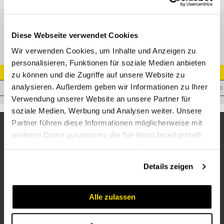
Mobilteilgehäuse für Block 5066 ohne Kupplungseinsätze
Diese Webseite verwendet Cookies
Wir verwenden Cookies, um Inhalte und Anzeigen zu
personalisieren, Funktionen für soziale Medien anbieten
Artikel Nr.
zu können und die Zugriffe auf unsere Website zu
analysieren. Außerdem geben wir Informationen zu Ihrer
C.KITP5066M
Verwendung unserer Website an unsere Partner für
soziale Medien, Werbung und Analysen weiter. Unsere
Partner führen diese Informationen möglicherweise mit
weiteren Daten zusammen, die Sie ihnen bereitgestellt
haben oder die sie im Rahmen Ihrer Nutzung der Dienste
gesammelt haben.
Details zeigen
Alle zulassen
Unternehmen