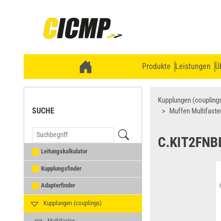
Produkte
Leistungen
Ü
Kupplungen (coupling
SUCHE
Muffen Multifaste
C.KIT2FNB
Leitungskalkulator
Kupplungsfinder
Adapterfinder
Kupplungen (couplings)
Multifaster