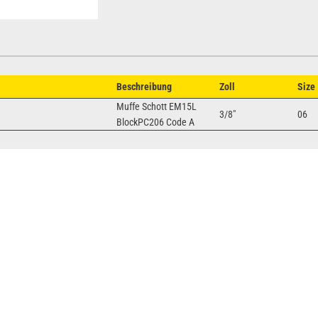
Beschreibung
Zoll
Size
Muffe Schott EM15L
3/8"
06
BlockPC206 Code A