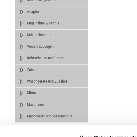
Adapter
Kugelhähne & Ventile
Schlauchschutz
Verschraubungen
Rohrschellen und Rohre
Zubehör
Waschgeräte und Zubehör
Klima
Maschinen
Manometer und Messtechnik