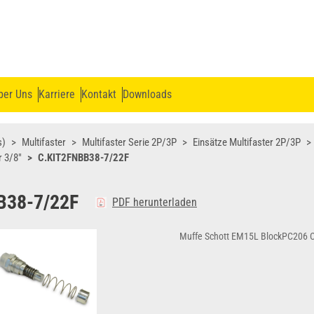
ber Uns
Karriere
Kontakt
Downloads
s)
Multifaster
Multifaster Serie 2P/3P
Einsätze Multifaster 2P/3P
r 3/8"
C.KIT2FNBB38-7/22F
B38-7/22F
PDF herunterladen
Muffe Schott EM15L BlockPC206 