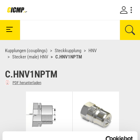
Kupplungen (couplings)
Steckkupplung
HNV
Stecker (male) HNV
C.HNV1NPTM
C.HNV1NPTM
PDF herunterladen