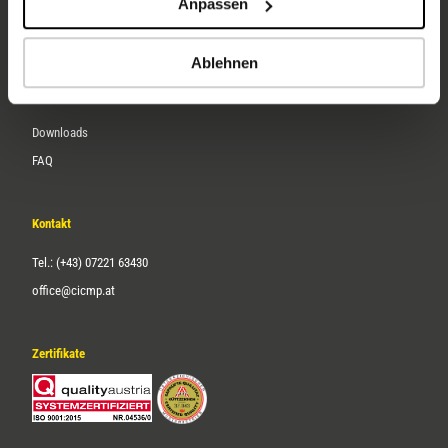
Anpassen
Über uns
Karriere
Ablehnen
Service
Downloads
FAQ
Kontakt
Tel.: (+43) 07221 63430
office@cicmp.at
Zertifikate