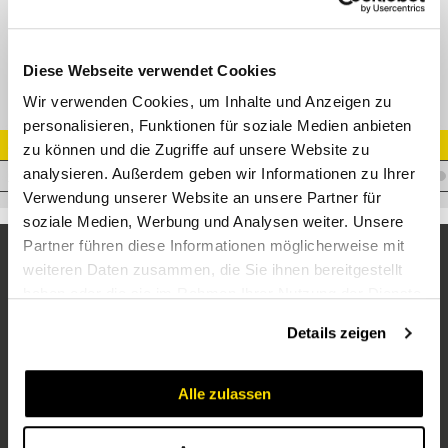
Stecker IG 1" NPT
Diese Webseite verwendet Cookies
Wir verwenden Cookies, um Inhalte und Anzeigen zu
personalisieren, Funktionen für soziale Medien anbieten
Artikel Nr.
zu können und die Zugriffe auf unsere Website zu
analysieren. Außerdem geben wir Informationen zu Ihrer
C.HNV1NPTM
Verwendung unserer Website an unsere Partner für
soziale Medien, Werbung und Analysen weiter. Unsere
Partner führen diese Informationen möglicherweise mit
weiteren Daten zusammen, die Sie ihnen bereitgestellt
haben oder die sie im Rahmen Ihrer Nutzung der Dienste
gesammelt haben.
Details zeigen
Alle zulassen
Unternehmen