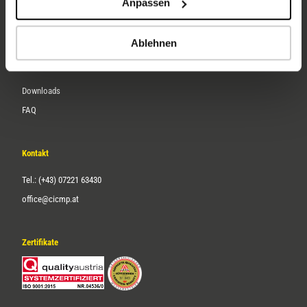
Anpassen
Über uns
Karriere
Ablehnen
Service
Downloads
FAQ
Kontakt
Tel.: (+43) 07221 63430
office@cicmp.at
Zertifikate