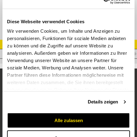
Muffe diagnostic IG 14x1,5 F
Diese Webseite verwendet Cookies
Wir verwenden Cookies, um Inhalte und Anzeigen zu
personalisieren, Funktionen für soziale Medien anbieten
Artikel Nr.
zu können und die Zugriffe auf unsere Website zu
analysieren. Außerdem geben wir Informationen zu Ihrer
C.DF04-0/1415F
Verwendung unserer Website an unsere Partner für
soziale Medien, Werbung und Analysen weiter. Unsere
Partner führen diese Informationen möglicherweise mit
weiteren Daten zusammen, die Sie ihnen bereitgestellt
haben oder die sie im Rahmen Ihrer Nutzung der Dienste
gesammelt haben.
Details zeigen
Alle zulassen
Unternehmen