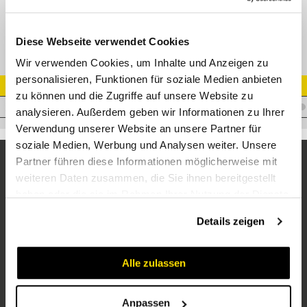
Schraubstecker IG 1" NPT (ohne O-Ring Einstich)
Diese Webseite verwendet Cookies
Wir verwenden Cookies, um Inhalte und Anzeigen zu
personalisieren, Funktionen für soziale Medien anbieten
Artikel Nr.
zu können und die Zugriffe auf unsere Website zu
C.CVV161NPTM
analysieren. Außerdem geben wir Informationen zu Ihrer
Verwendung unserer Website an unsere Partner für
soziale Medien, Werbung und Analysen weiter. Unsere
Partner führen diese Informationen möglicherweise mit
weiteren Daten zusammen, die Sie ihnen bereitgestellt
haben oder die sie im Rahmen Ihrer Nutzung der Dienste
gesammelt haben.
Details zeigen
Alle zulassen
Unternehmen
Über uns
Anpassen