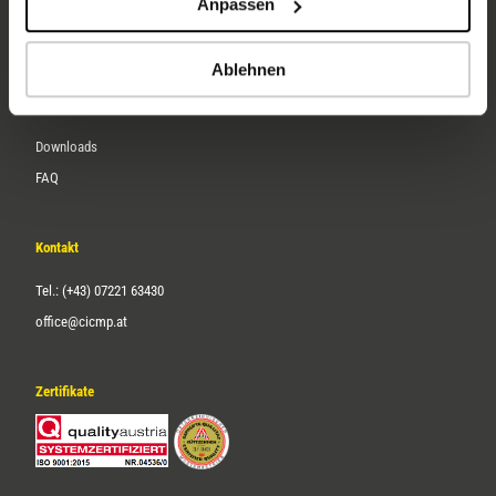
Anpassen
Über uns
Karriere
Ablehnen
Service
Downloads
FAQ
Kontakt
Tel.: (+43) 07221 63430
office@cicmp.at
Zertifikate