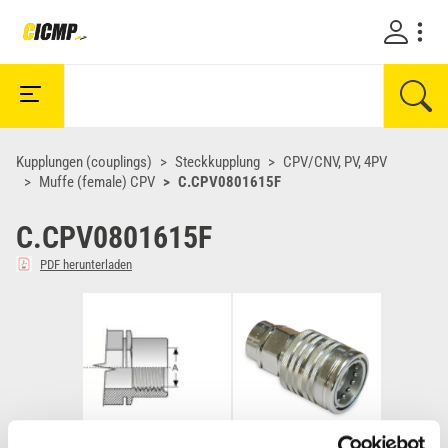
Kupplungen (couplings)
Steckkupplung
CPV/CNV, PV, 4PV
Muffe (female) CPV
C.CPV0801615F
C.CPV0801615F
PDF herunterladen