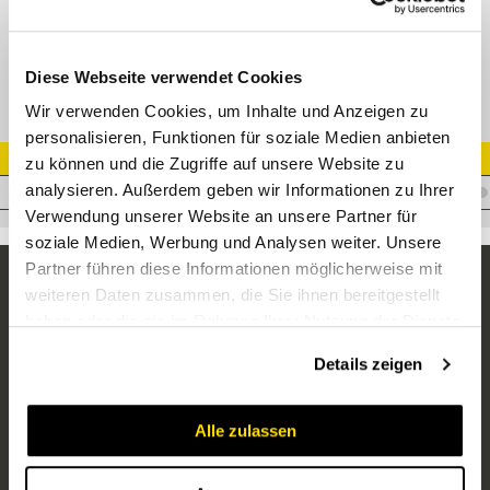
Muffe IG 16x1,5 BG3
Diese Webseite verwendet Cookies
Wir verwenden Cookies, um Inhalte und Anzeigen zu
personalisieren, Funktionen für soziale Medien anbieten
Artikel Nr.
zu können und die Zugriffe auf unsere Website zu
analysieren. Außerdem geben wir Informationen zu Ihrer
C.CPV0801615F
Verwendung unserer Website an unsere Partner für
soziale Medien, Werbung und Analysen weiter. Unsere
Partner führen diese Informationen möglicherweise mit
weiteren Daten zusammen, die Sie ihnen bereitgestellt
haben oder die sie im Rahmen Ihrer Nutzung der Dienste
gesammelt haben.
Details zeigen
Alle zulassen
Unternehmen