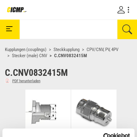
Kupplungen (couplings)
Steckkupplung
CPV/CNV, PV, 4PV
Stecker (male) CNV
C.CNV0832415M
C.CNV0832415M
PDF herunterladen