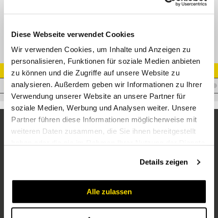
Stecker EM16S BG3
Diese Webseite verwendet Cookies
Wir verwenden Cookies, um Inhalte und Anzeigen zu
personalisieren, Funktionen für soziale Medien anbieten
3D
Artikel Nr.
zu können und die Zugriffe auf unsere Website zu
analysieren. Außerdem geben wir Informationen zu Ihrer
3D
C.CNV0832415M
Verwendung unserer Website an unsere Partner für
soziale Medien, Werbung und Analysen weiter. Unsere
Partner führen diese Informationen möglicherweise mit
weiteren Daten zusammen, die Sie ihnen bereitgestellt
haben oder die sie im Rahmen Ihrer Nutzung der Dienste
gesammelt haben.
Details zeigen
Alle zulassen
Unternehmen