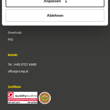
Anpassen
Über uns
Karriere
Ablehnen
Service
Downloads
FAQ
Kontakt
Tel.: (+43) 07221 63430
office@cicmp.at
Zertifikate