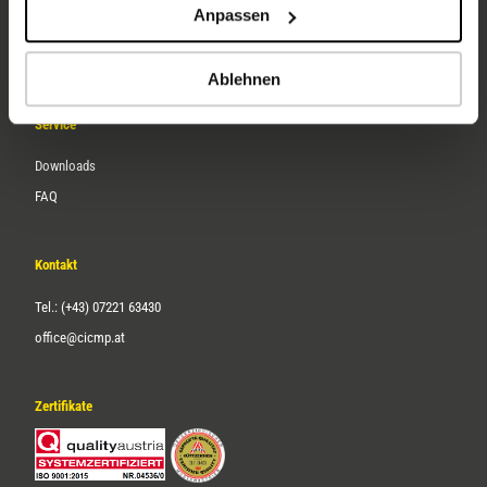
Anpassen
Über uns
Karriere
Ablehnen
Service
Downloads
FAQ
Kontakt
Tel.: (+43) 07221 63430
office@cicmp.at
Zertifikate