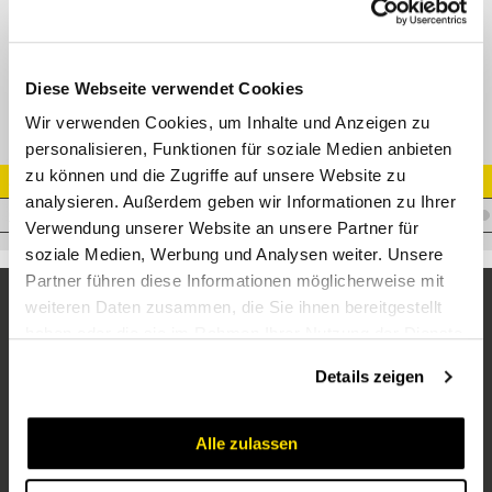
Block 506-1, 4 x IG 3/8" Partie Mobil + E-Kupplung (3-polig) Unter Druck
kuppelbar
Diese Webseite verwendet Cookies
Wir verwenden Cookies, um Inhalte und Anzeigen zu
personalisieren, Funktionen für soziale Medien anbieten
zu können und die Zugriffe auf unsere Website zu
Artikel Nr.
analysieren. Außerdem geben wir Informationen zu Ihrer
C.3P506-1/33E33M
Verwendung unserer Website an unsere Partner für
soziale Medien, Werbung und Analysen weiter. Unsere
Partner führen diese Informationen möglicherweise mit
weiteren Daten zusammen, die Sie ihnen bereitgestellt
haben oder die sie im Rahmen Ihrer Nutzung der Dienste
gesammelt haben.
Details zeigen
Alle zulassen
Unternehmen