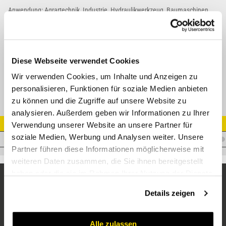
Anwendung: Agrartechnik, Industrie, Hydraulikwerkzeug, Baumaschinen
Verriegelung: Verschraubungsverriegelung (Sicherheitsverriegelung)
Kuppeln/Entkuppeln: Durch Verschrauben
Kuppelbarkeit: Unter Druck kuppelbar
Ventil: Beidseitig, Stecker Doppelventil, Muffe Einfachventil
Diese Webseite verwendet Cookies
Arbeitsdruck: 300 - 400 bar (bei 3-facher Sicherheit)
Wir verwenden Cookies, um Inhalte und Anzeigen zu
personalisieren, Funktionen für soziale Medien anbieten
zu können und die Zugriffe auf unsere Website zu
analysieren. Außerdem geben wir Informationen zu Ihrer
3D
Artikel Nr.
Verwendung unserer Website an unsere Partner für
soziale Medien, Werbung und Analysen weiter. Unsere
3D
C.3FFV34GASM
Partner führen diese Informationen möglicherweise mit
weiteren Daten zusammen, die Sie ihnen bereitgestellt
haben oder die sie im Rahmen Ihrer Nutzung der Dienste
gesammelt haben.
Details zeigen
Alle zulassen